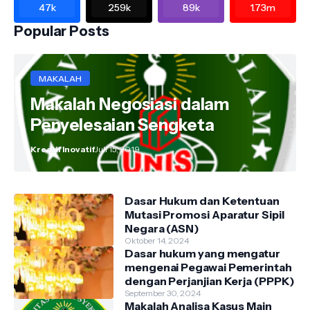
47k
259k
89k
1.73m
Popular Posts
MAKALAH
Makalah Negosiasi dalam
Penyelesaian Sengketa
Kreatif Inovatif
Juli 15, 2019
Dasar Hukum dan Ketentuan
Mutasi Promosi Aparatur Sipil
Negara (ASN)
Oktober 14, 2024
Dasar hukum yang mengatur
mengenai Pegawai Pemerintah
dengan Perjanjian Kerja (PPPK)
September 30, 2024
Makalah Analisa Kasus Main