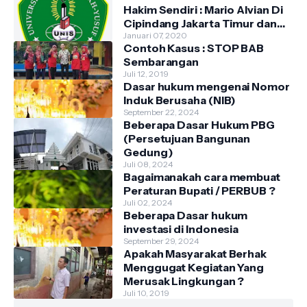
Hakim Sendiri : Mario Alvian Di
Cipindang Jakarta Timur dan
Kontrakan di Cikupa Tangerang
Januari 07, 2020
Contoh Kasus : STOP BAB
Sembarangan
Juli 12, 2019
Dasar hukum mengenai Nomor
Induk Berusaha (NIB)
September 22, 2024
Beberapa Dasar Hukum PBG
(Persetujuan Bangunan
Gedung)
Juli 08, 2024
Bagaimanakah cara membuat
Peraturan Bupati / PERBUB ?
Juli 02, 2024
Beberapa Dasar hukum
investasi di Indonesia
September 29, 2024
Apakah Masyarakat Berhak
Menggugat Kegiatan Yang
Merusak Lingkungan ?
Juli 10, 2019